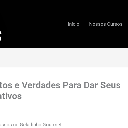
Início
Nossos Cursos
tos e Verdades Para Dar Seus
tivos
assos no Geladinho Gourmet