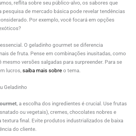
os, reflita sobre seu público-alvo, os sabores que
ma pesquisa de mercado básica pode revelar tendências
 considerado. Por exemplo, você focará em opções
exóticos?
 essencial. O geladinho gourmet se diferencia
onais de fruta. Pense em combinações inusitadas, como
até mesmo versões salgadas para surpreender. Para se
m lucros,
saiba mais sobre
o tema.
eu Geladinho
gourmet
, a escolha dos ingredientes é crucial. Use frutas
desnatado ou vegetais), cremes, chocolates nobres e
extura final. Evite produtos industrializados de baixa
ncia do cliente.