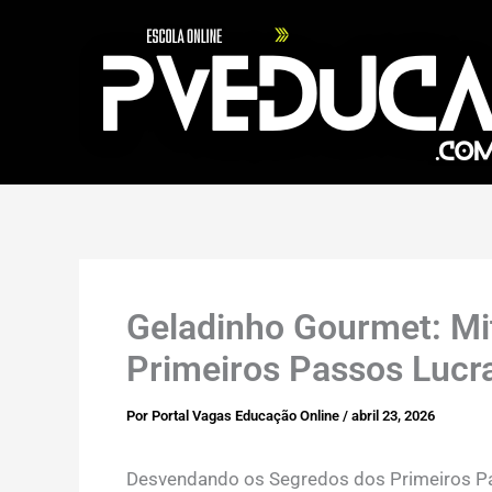
Ir
para
o
conteúdo
Geladinho Gourmet: Mi
Primeiros Passos Lucra
Por
Portal Vagas Educação Online
/
abril 23, 2026
Desvendando os Segredos dos Primeiros P