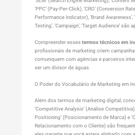
‘SEM’ (Search Engine Marketing), ‘Content Ma
‘PPC’ (Pay-Per-Click), ‘CRO’ (Conversion Rate
Performance Indicator), ‘Brand Awareness’, ‘L
Testing’, ‘Campaign’, ‘Target Audience’ são 
Compreender esses
termos técnicos em in
profissionais de marketing criem campanha
comuniquem com agências e parceiros int
ser um divisor de águas.
O Poder do Vocabulário de Marketing em In
Além dos termos de marketing digital, conc
‘Competitive Analysis’ (Análise Competitiva
Positioning’ (Posicionamento de Marca) e 
Relacionamento com o Cliente) são frequent
eles garante que você esteja alinhado com a