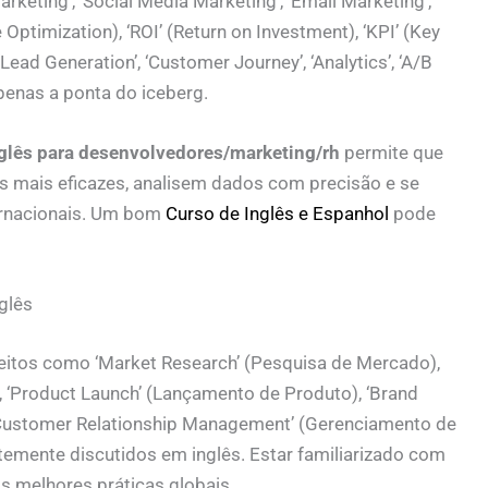
rketing’, ‘Social Media Marketing’, ‘Email Marketing’,
 Optimization), ‘ROI’ (Return on Investment), ‘KPI’ (Key
ead Generation’, ‘Customer Journey’, ‘Analytics’, ‘A/B
apenas a ponta do iceberg.
glês para desenvolvedores/marketing/rh
permite que
s mais eficazes, analisem dados com precisão e se
ernacionais. Um bom
Curso de Inglês e Espanhol
pode
glês
eitos como ‘Market Research’ (Pesquisa de Mercado),
), ‘Product Launch’ (Lançamento de Produto), ‘Brand
‘Customer Relationship Management’ (Gerenciamento de
emente discutidos em inglês. Estar familiarizado com
s melhores práticas globais.