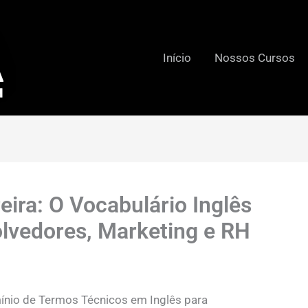
Início
Nossos Cursos
eira: O Vocabulário Inglês
lvedores, Marketing e RH
ínio de Termos Técnicos em Inglês para