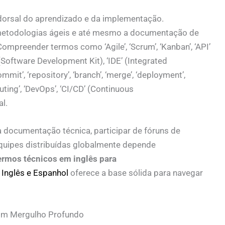
 dorsal do aprendizado e da implementação.
metodologias ágeis e até mesmo a documentação de
preender termos como ‘Agile’, ‘Scrum’, ‘Kanban’, ‘API’
Software Development Kit), ‘IDE’ (Integrated
mit’, ‘repository’, ‘branch’, ‘merge’, ‘deployment’,
puting’, ‘DevOps’, ‘CI/CD’ (Continuous
l.
a documentação técnica, participar de fóruns de
quipes distribuídas globalmente depende
ermos técnicos em inglês para
 Inglês e Espanhol
oferece a base sólida para navegar
Um Mergulho Profundo