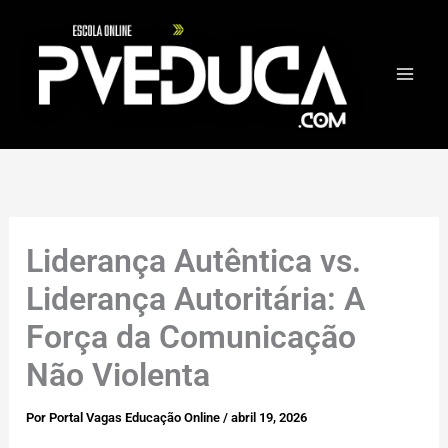
Ir
para
o
conteúdo
Liderança Autêntica vs.
Liderança Autoritária: A
Força da Comunicação
Não Violenta
Por
Portal Vagas Educação Online
/
abril 19, 2026