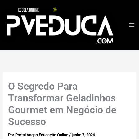
Ir
para
o
conteúdo
O Segredo Para
Transformar Geladinhos
Gourmet em Negócio de
Sucesso
Por
Portal Vagas Educação Online
/
junho 7, 2026