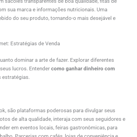
m sacolés transparentes de boa qualidade, fitas de
com sua marca e informações nutricionais. Uma
ebido do seu produto, tornando-o mais desejável e
et: Estratégias de Venda
uanto dominar a arte de fazer. Explorar diferentes
 seus lucros. Entender
como ganhar dinheiro com
s estratégias.
ok, são plataformas poderosas para divulgar seus
 fotos de alta qualidade, interaja com seus seguidores e
nder em eventos locais, feiras gastronômicas, para
abalho. Parcerias com cafés, lojas de conveniência e